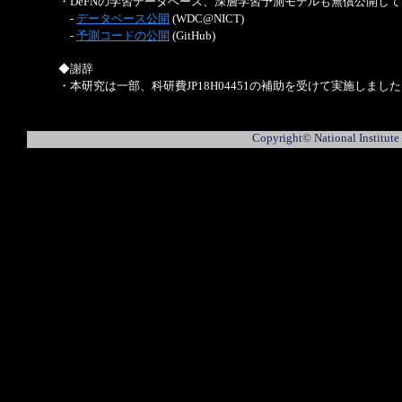
・DeFNの学習データベース、深層学習予測モデルも無償公開し
-
データベース公開
(WDC@NICT)
-
予測コードの公開
(GitHub)
◆謝辞
・本研究は一部、科研費JP18H04451の補助を受けて実施しまし
Copyright© National Institu