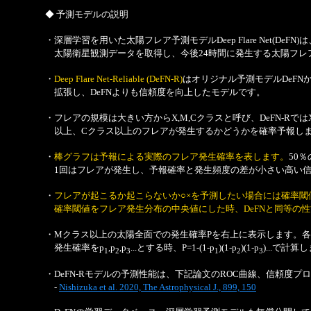
◆ 予測モデルの説明
・深層学習を用いた太陽フレア予測モデルDeep Flare Net(DeFN
太陽衛星観測データを取得し、今後24時間に発生する太陽フレ
・
Deep Flare Net-Reliable (DeFN-R)
はオリジナル予測モデルDeFN
拡張し、DeFNよりも信頼度を向上したモデルです。
・フレアの規模は大きい方からX,M,Cクラスと呼び、DeFN-Rで
以上、Cクラス以上のフレアが発生するかどうかを確率予報し
・
棒グラフは予報による実際のフレア発生確率を表します。
50
1回はフレアが発生し、予報確率と発生頻度の差が小さい高い信
・
フレアが起こるか起こらないか○×を予測したい場合には確率閾
確率閾値をフレア発生分布の中央値にした時、DeFNと同等の
・Mクラス以上の太陽全面での発生確率Pを右上に表示します。
発生確率をp
,p
,p
...とする時、P=1-(1-p
)(1-p
)(1-p
)...で計算
1
2
3
1
2
3
・DeFN-Rモデルの予測性能は、下記論文のROC曲線、信頼度プ
-
Nishizuka et al. 2020, The Astrophysical J., 899, 150