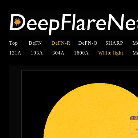
Top
DeFN
DeFN-R
DeFN-Q
SHARP
M
131A
193A
304A
1600A
White light
M